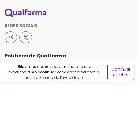
REDES SOCIAIS
Políticas do Qualfarma
Utilizamos cookies para melhorar a sua
Termos de uso
Continuar
experiência. Ao continuar você concorda com a
e fechar
nosssa
Política de Privacidade
.
Política de privacidade
Política de proteção de dados
Sobre o Qualfarma
Quem somos
Blog