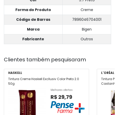
Cor
5.7 Preto
Forma do Produto
Creme
Código de Barras
7896046704001
Marca
Bigen
Fabricante
Outros
Clientes também pesquisaram
HASKELL
L´ORÉAL
Tintura Creme Haskell Excllusiv Color Preto 2.0
Tintura 
50g
Castanh
Melhores ofertas
R$ 29,79