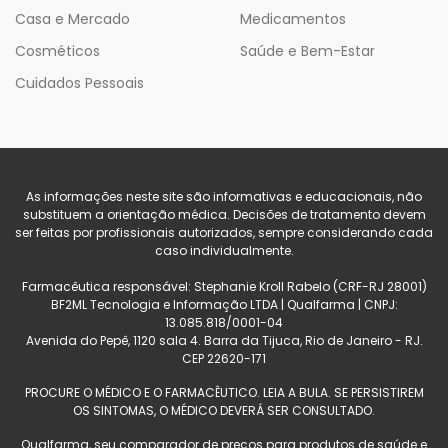
Casa e Mercado
Medicamentos
Cosméticos
Saúde e Bem-Estar
Cuidados Pessoais
As informações neste site são informativas e educacionais, não
substituem a orientação médica. Decisões de tratamento devem
ser feitas por profissionais autorizados, sempre considerando cada
caso individualmente.
Farmacêutica responsável: Stephanie Kroll Rabelo (CRF-RJ 28001)
BF2ML Tecnologia e Informação LTDA | Qualfarma | CNPJ:
13.085.818/0001-04
Avenida do Pepê, 1120 sala 4. Barra da Tijuca, Rio de Janeiro - RJ.
CEP 22620-171
PROCURE O MÉDICO E O FARMACÊUTICO. LEIA A BULA. SE PERSISTIREM
OS SINTOMAS, O MÉDICO DEVERÁ SER CONSULTADO.
Qualfarma, seu comparador de preços para produtos de saúde e