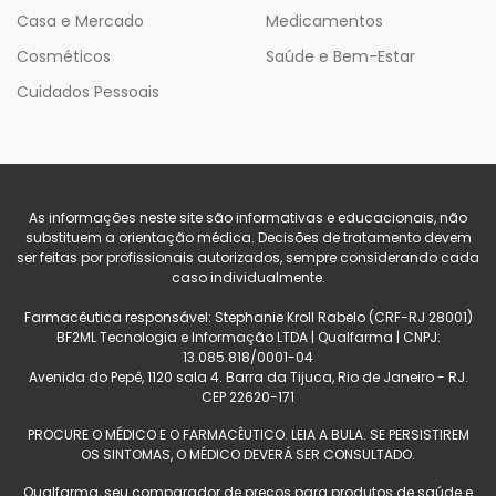
Casa e Mercado
Medicamentos
Cosméticos
Saúde e Bem-Estar
Cuidados Pessoais
As informações neste site são informativas e educacionais, não
substituem a orientação médica. Decisões de tratamento devem
ser feitas por profissionais autorizados, sempre considerando cada
caso individualmente.
Farmacêutica responsável: Stephanie Kroll Rabelo (CRF-RJ 28001)
BF2ML Tecnologia e Informação LTDA | Qualfarma | CNPJ:
13.085.818/0001-04
Avenida do Pepê, 1120 sala 4. Barra da Tijuca, Rio de Janeiro - RJ.
CEP 22620-171
PROCURE O MÉDICO E O FARMACÊUTICO. LEIA A BULA. SE PERSISTIREM
OS SINTOMAS, O MÉDICO DEVERÁ SER CONSULTADO.
Qualfarma, seu comparador de preços para produtos de saúde e