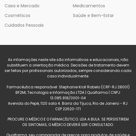
Casa e Mercado
Medicamentos
Cosméticos
Saúde e Bem-Estar
Cuidados Pessoais
As informações neste site são informativas e educacionais, não
substituem a orientação médica. Decisões de tratamento devem
ser feitas por profissionais autorizados, sempre considerando cada
caso individualmente.
Farmacêutica responsável: Stephanie Kroll Rabelo (CRF-RJ 28001)
BF2ML Tecnologia e Informação LTDA | Qualfarma | CNPJ:
13.085.818/0001-04
Avenida do Pepê, 1120 sala 4. Barra da Tijuca, Rio de Janeiro - RJ.
CEP 22620-171
PROCURE O MÉDICO E O FARMACÊUTICO. LEIA A BULA. SE PERSISTIREM
OS SINTOMAS, O MÉDICO DEVERÁ SER CONSULTADO.
Qualfarma, seu comparador de preços para produtos de saúde e