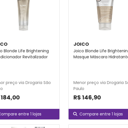
ICO
JOICO
o Blonde Life Brightening
Joico Blonde Life Brighteni
dicionador Revitalizador
Masque Máscara Hidratant
or preço via Drogaria São
Menor preço via Drogaria 
lo
Paulo
 184,00
R$ 146,90
Compare entre 1 lojas
Compare entre 1 lojas