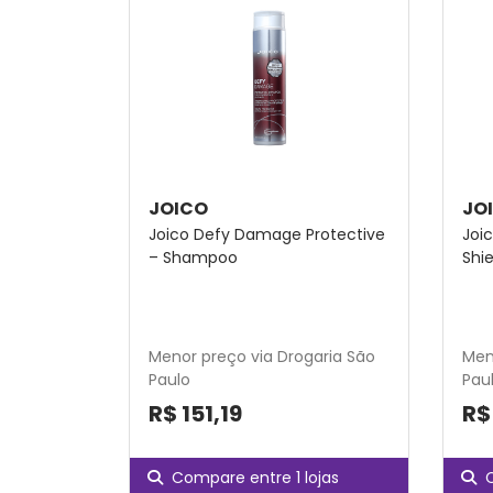
JOICO
JO
Joico Defy Damage Protective
Joi
– Shampoo
Shie
Menor preço via Drogaria São
Men
Paulo
Pau
R$ 151,19
R$
Compare entre 1 lojas