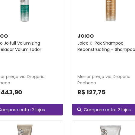
ICO
JOICO
o Joifull Volumizing
Joico K-Pak Shampoo
elador Volumizador
Reconstructing – Shampo
or preço via Drogaria
Menor preço via Drogaria
heco
Pacheco
 443,90
R$ 127,75
Compare entre 2 lojas
Compare entre 2 lojas