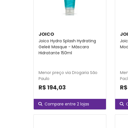
JOICO
JO
Joico Hydra Splash Hydrating
Joic
Geleé Masque - Máscara
Mod
Hidratante 150ml
Menor preço via Drogaria São
Men
Paulo
Pac
R$ 194,03
R$
Compare entre 2 lojas