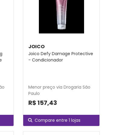
JOICO
ng
Joico Defy Damage Protective
e
- Condicionador
São
Menor preço via Drogaria São
Paulo
R$ 157,43
Compare entre 1 lojas