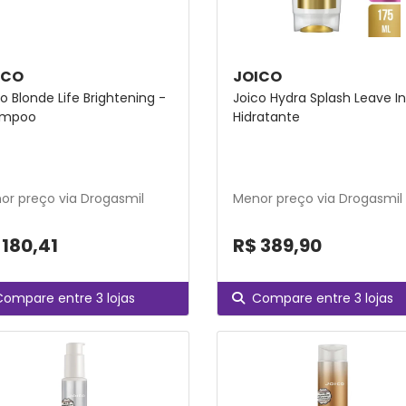
ICO
JOICO
o Blonde Life Brightening -
Joico Hydra Splash Leave In
ampoo
Hidratante
or preço via Drogasmil
Menor preço via Drogasmil
 180,41
R$ 389,90
Compare entre 3 lojas
Compare entre 3 lojas