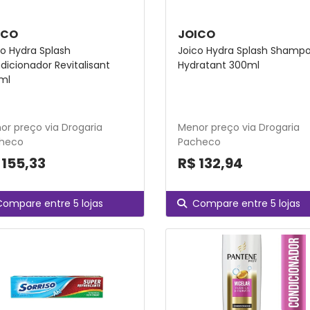
ICO
JOICO
co Hydra Splash
Joico Hydra Splash Shamp
dicionador Revitalisant
Hydratant 300ml
ml
or preço via Drogaria
Menor preço via Drogaria
heco
Pacheco
 155,33
R$ 132,94
Compare entre 5 lojas
Compare entre 5 lojas