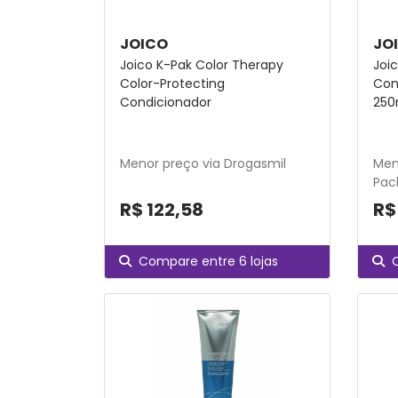
JOICO
JO
Joico K-Pak Color Therapy
Joi
Color-Protecting
Con
Condicionador
250
Menor preço via Drogasmil
Men
Pac
R$ 122,58
R$
Compare entre 6 lojas