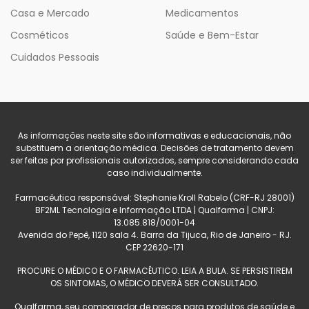
Casa e Mercado
Medicamentos
Cosméticos
Saúde e Bem-Estar
Cuidados Pessoais
As informações neste site são informativas e educacionais, não
substituem a orientação médica. Decisões de tratamento devem
ser feitas por profissionais autorizados, sempre considerando cada
caso individualmente.
Farmacêutica responsável: Stephanie Kroll Rabelo (CRF-RJ 28001)
BF2ML Tecnologia e Informação LTDA | Qualfarma | CNPJ:
13.085.818/0001-04
Avenida do Pepê, 1120 sala 4. Barra da Tijuca, Rio de Janeiro - RJ.
CEP 22620-171
PROCURE O MÉDICO E O FARMACÊUTICO. LEIA A BULA. SE PERSISTIREM
OS SINTOMAS, O MÉDICO DEVERÁ SER CONSULTADO.
Qualfarma, seu comparador de preços para produtos de saúde e