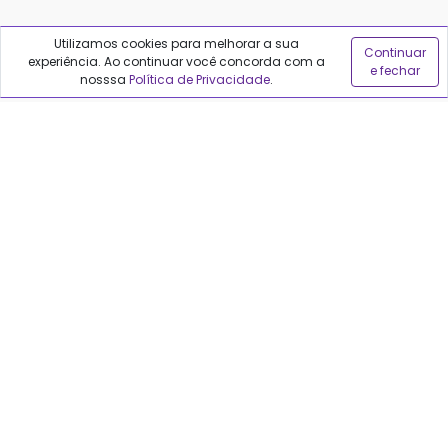
Utilizamos cookies para melhorar a sua
Continuar
experiência. Ao continuar você concorda com a
e fechar
nosssa
Política de Privacidade
.
REDES SOCIAIS
Políticas do Qualfarma
Termos de uso
Política de privacidade
Política de proteção de dados
Sobre o Qualfarma
Quem somos
Blog