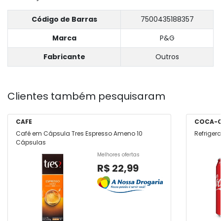
Código de Barras
7500435188357
Marca
P&G
Fabricante
Outros
Clientes também pesquisaram
CAFE
COCA-
Café em Cápsula Tres Espresso Ameno 10
Refriger
Cápsulas
Melhores ofertas
R$ 22,99