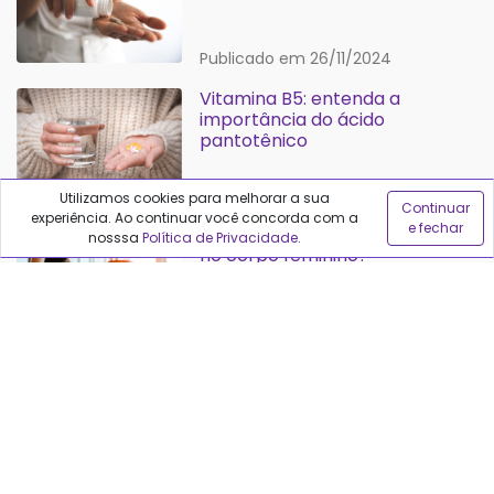
Publicado em 26/11/2024
Vitamina B5: entenda a
importância do ácido
pantotênico
Publicado em 17/03/2024
Utilizamos cookies para melhorar a sua
Continuar
experiência. Ao continuar você concorda com a
e fechar
Quais são os efeitos da creatina
nosssa
Política de Privacidade
.
no corpo feminino?
Publicado em 20/01/2024
Vitamina B12: para que serve e
onde encontrar
Publicado em 13/12/2023