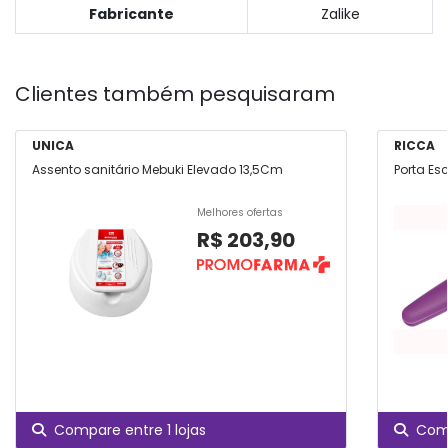
Fabricante
Zalike
Clientes também pesquisaram
UNICA
RICCA
Assento sanitário Mebuki Elevado 13,5Cm
Porta Es
Melhores ofertas
R$ 203,90
Compare entre 1 lojas
Comp