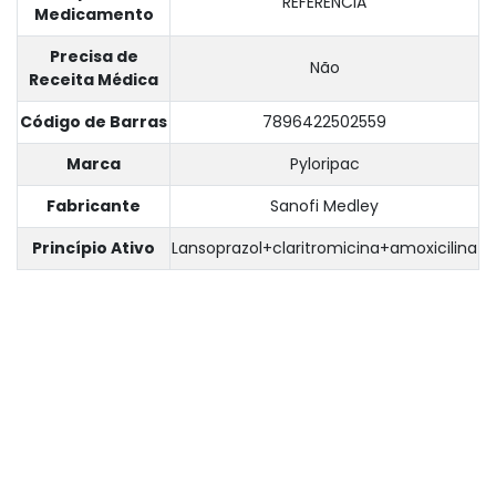
REFERENCIA
Medicamento
Precisa de
Não
Receita Médica
Código de Barras
7896422502559
Marca
Pyloripac
Fabricante
Sanofi Medley
Princípio Ativo
Lansoprazol+claritromicina+amoxicilina