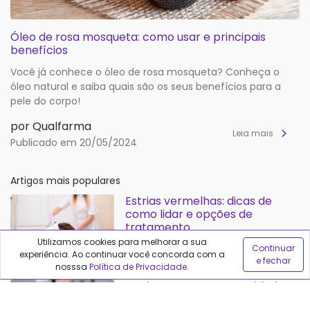
Óleo de rosa mosqueta: como usar e principais
benefícios
Você já conhece o óleo de rosa mosqueta? Conheça o
óleo natural e saiba quais são os seus benefícios para a
pele do corpo!
por Qualfarma
Leia mais
Publicado em 20/05/2024
Artigos mais populares
Estrias vermelhas: dicas de
como lidar e opções de
tratamento
Utilizamos cookies para melhorar a sua
Continuar
experiência. Ao continuar você concorda com a
Publicado em 20/02/2024
e fechar
nosssa
Política de Privacidade
.
Estrias roxas: causas, cuidados e
tratamentos