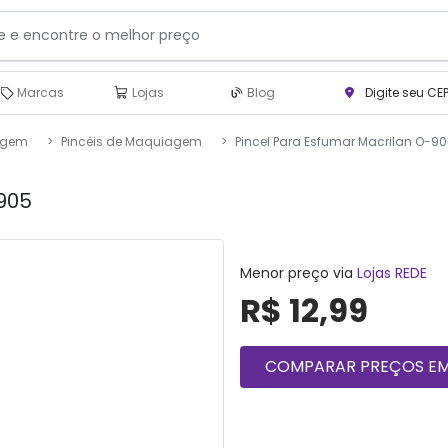
Marcas
Lojas
Blog
Digite seu CE
agem
Pincéis de Maquiagem
Pincel Para Esfumar Macrilan O-9
905
Menor preço via
Lojas REDE
R$ 12,99
COMPARAR PREÇOS EM 