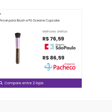
-
-
Pincel para Blush e Pó Oceane Cupcake
Pincel Com
Melhores ofertas
R$ 76,59
R$ 86,59
Compare entre 2 lojas
Produt