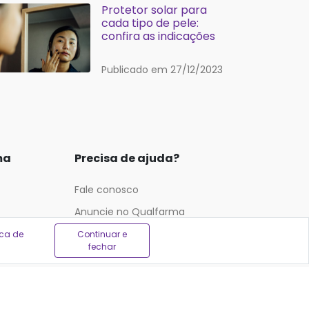
Protetor solar para
cada tipo de pele:
confira as indicações
Publicado em 27/12/2023
ma
Precisa de ajuda?
Fale conosco
Anuncie no Qualfarma
Suporte
ica de
Continuar e
fechar