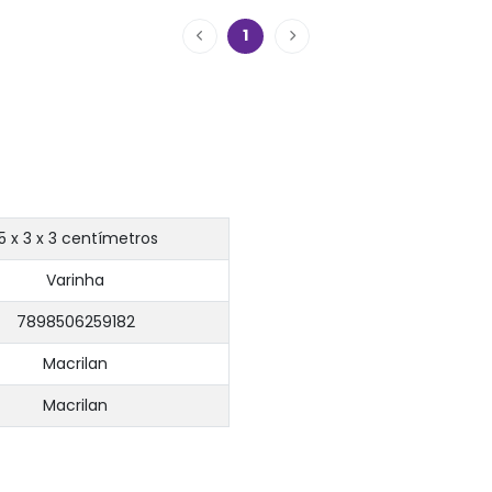
1
15 x 3 x 3 centímetros
Varinha
7898506259182
Macrilan
Macrilan