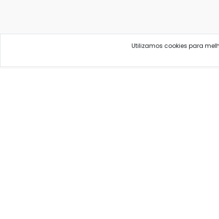
Utilizamos cookies para mel
As informações neste site são informativas e educa
B
Ave
PROCURE O MÉDICO E 
Qualfarma, seu comparador de preços para pro