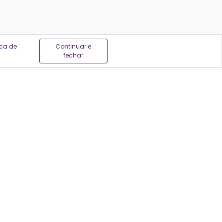
ica de
Continuar e
fechar
em ser feitas por profissionais autorizados, sempre
04
-171
VERÁ SER CONSULTADO.
ias do Brasil para encontrar a melhor oferta.