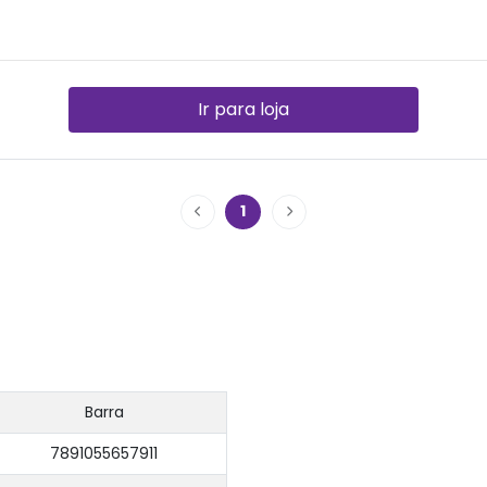
Ir para loja
1
Barra
7891055657911