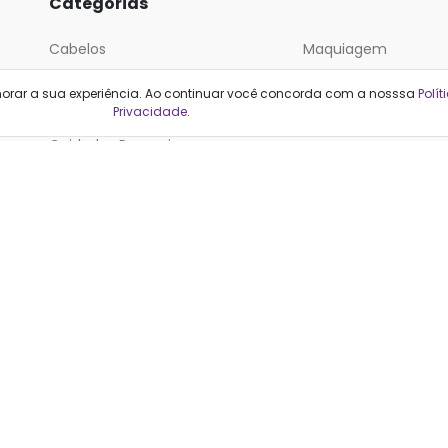
Categorias
Cabelos
Maquiagem
Casa e Mercado
Medicamentos
horar a sua experiência. Ao continuar você concorda com a nosssa
Polít
Cosméticos
Saúde e Bem-Estar
Privacidade
.
Cuidados Pessoais
cionais, não substituem a orientação médica. Decisões de tratamento dev
considerando cada caso individualmente.
Farmacêutica responsável: Stephanie Kroll Rabelo (CRF-RJ 28001)
F2ML Tecnologia e Informação LTDA | Qualfarma | CNPJ: 13.085.818/0001-
nida do Pepê, 1120 sala 4. Barra da Tijuca, Rio de Janeiro - RJ. CEP 22620
O FARMACÊUTICO. LEIA A BULA. SE PERSISTIREM OS SINTOMAS, O MÉDICO DE
dutos de saúde e beleza. Compare preços nas principais lojas e farmác