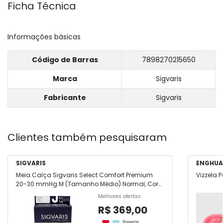
Ficha Técnica
Informações básicas
Código de Barras
7898270215650
Marca
Sigvaris
Fabricante
Sigvaris
Clientes também pesquisaram
SIGVARIS
ENGHUA
Meia Calça Sigvaris Select Comfort Premium
Vizzela 
20-30 mmHg M (Tamanho Médio) Normal, Cor
Natural, Ponteira Aberta
Melhores ofertas
R$ 369,00