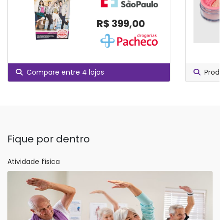
R$ 399,00
Compare entre 4 lojas
Prod
Fique por dentro
Atividade física