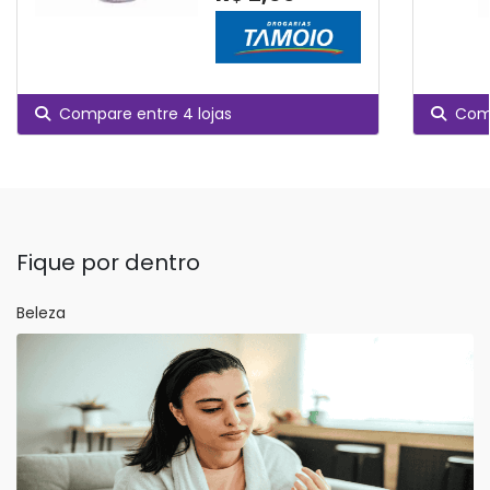
Compare entre 4 lojas
Comp
Fique por dentro
Beleza