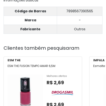
Informações básicas
Código de Barras
7898567390565
Marca
-
Fabricante
Outros
Clientes também pesquisaram
ESM THE
IMPALA
ESM THE FUSION TEMPO AMAR 6,5M
Esmalte 
Melhores ofertas
R$ 2,69
R$ 2,69