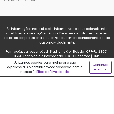
As informações neste site são informativas e educacionais, não
substituem a orientação médica. Decisões de tratamento devem
ser feitas por profissionais autorizados, sempre considerando cada
caso individualmente.
Farmacêutica responsável: Stephanie Kroll Rabelo (CRF-RJ 28001)
BF2ML Tecnologia e Informação LTDA | Qualfarma | CNPJ:
13.085.818/0001-04
Utilizamos cookies para melhorar a sua
Continuar
Avenida do Pepê, 1120 sala 4. Barra da Tijuca, Rio de Janeiro - RJ.
experiência. Ao continuar você concorda com a
e fechar
CEP 22620-171
nosssa
Política de Privacidade
.
PROCURE O MÉDICO E O FARMACÊUTICO. LEIA A BULA. SE PERSISTIREM
OS SINTOMAS, O MÉDICO DEVERÁ SER CONSULTADO.
Qualfarma, seu comparador de preços para produtos de saúde e
beleza. Compare preços nas principais lojas e farmácias do Brasil
para encontrar a melhor oferta.
© Qualfarma. Todos os direitos reservados.