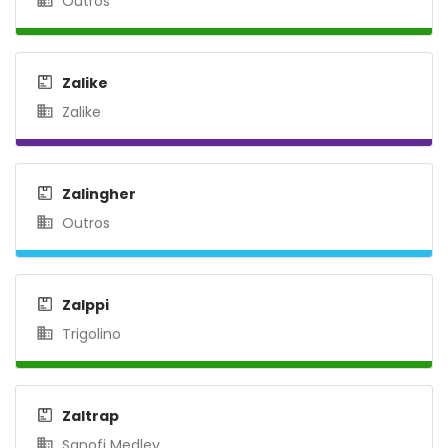
Outros
Zalike
Zalike
Zalingher
Outros
Zalppi
Trigolino
Zaltrap
Sanofi Medley