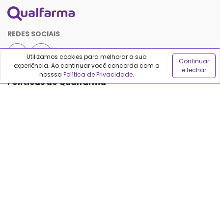
REDES SOCIAIS
Utilizamos cookies para melhorar a sua
Continuar
experiência. Ao continuar você concorda com a
e fechar
nosssa
Política de Privacidade
.
Políticas do Qualfarma
Termos de uso
Política de privacidade
Política de proteção de dados
Sobre o Qualfarma
Quem somos
Blog