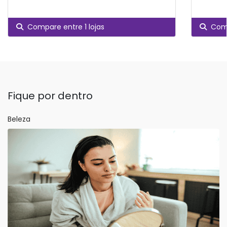
Compare entre 1 lojas
Comp
Fique por dentro
Beleza