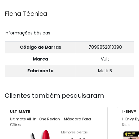
Ficha Técnica
Informações básicas
Código de Barras
7899852013398
Marca
Vult
Fabricante
Multi B
Clientes também pesquisaram
ULTIMATE
I-ENVY
Ultimate All-In-One Revlon - Máscara Para
I-Envy B
Cílios
Kiss
Melhores ofertas