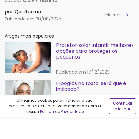
dúvidas sobre o assunto.
por Qualfarma
Leia mais
Publicado em 20/08/2025
Artigos mais populares
Protetor solar infantil: melhores
opções para proteger os
pequenos
Publicado em 17/12/2023
Hipoglós no rosto: será que é
indicado?
Utilizamos cookies para melhorar a sua
Continuar
experiência. Ao continuar você concorda com a
e fechar
Publicado em 29/06/2024
nosssa
Política de Privacidade
.
Protetor solar para cada tipo
de pele: confira as indicações