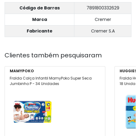
Código de Barras
7891800332629
Marca
Cremer
Fabricante
Cremer S.A
Clientes também pesquisaram
MAMYPOKO
HUGGIE
Fralda Calça Infantil MamyPoko Super Seca
Fralda H
Jumbinho P - 34 Unidades
18 Unid