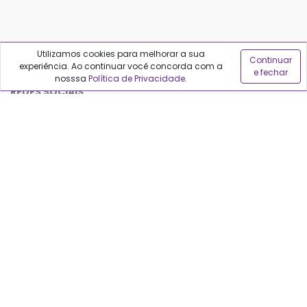
Utilizamos cookies para melhorar a sua
Continuar
experiência. Ao continuar você concorda com a
e fechar
nosssa
Política de Privacidade
.
REDES SOCIAIS
Políticas do Qualfarma
Termos de uso
Política de privacidade
Política de proteção de dados
Sobre o Qualfarma