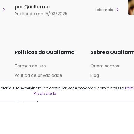
por Qualfarma
s
Leia mais
Publicado em 15/03/2025
Políticas do Qualfarma
Sobre o Qualfar
Termos de uso
Quem somos
Política de privacidade
Blog
Política de proteção de dados
horar a sua experiência. Ao continuar você concorda com a nosssa
Polít
Privacidade
.
Categorias
Cabelos
Maquiagem
Casa e Mercado
Medicamentos