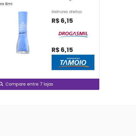
Íris 8ml
Bailarina F
Melhores ofertas
R$ 6,15
R$ 6,15
Compare entre 7 lojas
Compare