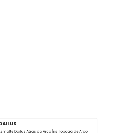
DAILUS
KISS NE
Esmalte Dailus Atras do Arco Íris Tobogâ de Arco
Unhas Autoc