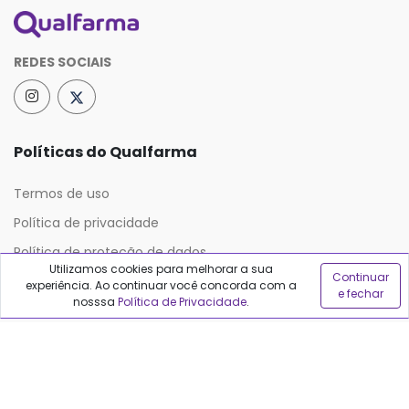
REDES SOCIAIS
Políticas do Qualfarma
Termos de uso
Política de privacidade
Política de proteção de dados
Utilizamos cookies para melhorar a sua
Continuar
experiência. Ao continuar você concorda com a
e fechar
nosssa
Política de Privacidade
.
Sobre o Qualfarma
Quem somos
Blog