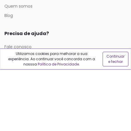
Quem somos
Blog
Precisa de ajuda?
Fale conosco
Utilizamos cookies para melhorar a sua
Anuncie no Qualfarma
Continuar
experiência. Ao continuar você concorda com a
e fechar
nosssa
Política de Privacidade
.
Suporte
Categorias
Cabelos
Maquiagem
Casa e Mercado
Medicamentos
Cosméticos
Saúde e Bem-Estar
Cuidados Pessoais