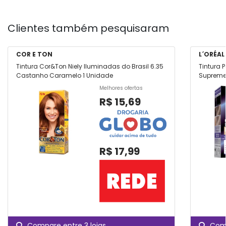
Clientes também pesquisaram
COR E TON
L´ORÉAL
Tintura Cor&Ton Niely Iluminadas do Brasil 6.35
Tintura 
Castanho Caramelo 1 Unidade
Supreme 
Unidade
Melhores ofertas
R$ 15,69
R$ 17,99
Compare entre 3 lojas
Comp