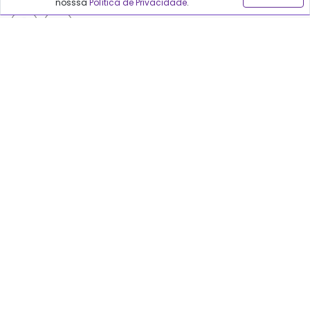
nosssa
Política de Privacidade
.
Políticas do Qualfarma
Termos de uso
Política de privacidade
Política de proteção de dados
Sobre o Qualfarma
Quem somos
Blog
Precisa de ajuda?