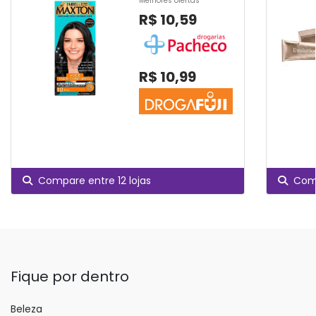
Melhores ofertas
R$ 10,59
R$ 10,99
Compare entre 12 lojas
Comp
Fique por dentro
Beleza