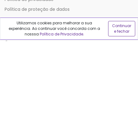
Política de proteção de dados
Utilizamos cookies para melhorar a sua
Continuar
Sobre o Qualfarma
experiência. Ao continuar você concorda com a
e fechar
nosssa
Política de Privacidade
.
Quem somos
Blog
Precisa de ajuda?
Fale conosco
Anuncie no Qualfarma
Suporte
Categorias
Cabelos
Maquiagem