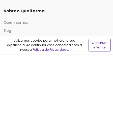
Sobre o Qualfarma
Quem somos
Blog
Utilizamos cookies para melhorar a sua
Continuar
experiência. Ao continuar você concorda com a
Precisa de ajuda?
e fechar
nosssa
Política de Privacidade
.
Fale conosco
Anuncie no Qualfarma
Suporte
Categorias
Cabelos
Maquiagem
Casa e Mercado
Medicamentos