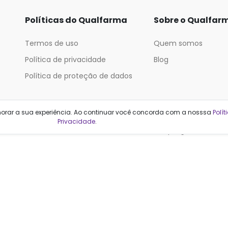
Políticas do Qualfarma
Sobre o Qualfar
Termos de uso
Quem somos
Política de privacidade
Blog
Política de proteção de dados
Categorias
horar a sua experiência. Ao continuar você concorda com a nosssa
Polít
Privacidade
.
Cabelos
Maquiagem
Casa e Mercado
Medicamentos
Cosméticos
Saúde e Bem-Estar
Cuidados Pessoais