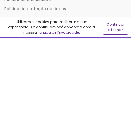
Política de proteção de dados
Utilizamos cookies para melhorar a sua
Continuar
Sobre o Qualfarma
experiência. Ao continuar você concorda com a
e fechar
nosssa
Política de Privacidade
.
Quem somos
Blog
Precisa de ajuda?
Fale conosco
Anuncie no Qualfarma
Suporte
Categorias
Cabelos
Maquiagem