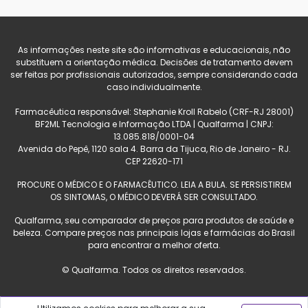
As informações neste site são informativas e educacionais, não
substituem a orientação médica. Decisões de tratamento devem
ser feitas por profissionais autorizados, sempre considerando cada
caso individualmente.
Farmacêutica responsável: Stephanie Kroll Rabelo (CRF-RJ 28001)
BF2ML Tecnologia e Informação LTDA | Qualfarma | CNPJ:
13.085.818/0001-04
Avenida do Pepê, 1120 sala 4. Barra da Tijuca, Rio de Janeiro - RJ.
CEP 22620-171
PROCURE O MÉDICO E O FARMACÊUTICO. LEIA A BULA. SE PERSISTIREM
OS SINTOMAS, O MÉDICO DEVERÁ SER CONSULTADO.
Qualfarma, seu comparador de preços para produtos de saúde e
beleza. Compare preços nas principais lojas e farmácias do Brasil
para encontrar a melhor oferta.
© Qualfarma. Todos os direitos reservados.