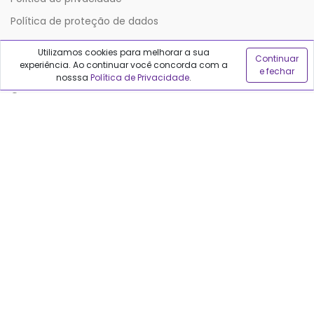
Política de proteção de dados
Utilizamos cookies para melhorar a sua
Continuar
Sobre o Qualfarma
experiência. Ao continuar você concorda com a
e fechar
nosssa
Política de Privacidade
.
Quem somos
Blog
Precisa de ajuda?
Fale conosco
Anuncie no Qualfarma
Suporte
Categorias
Cabelos
Maquiagem