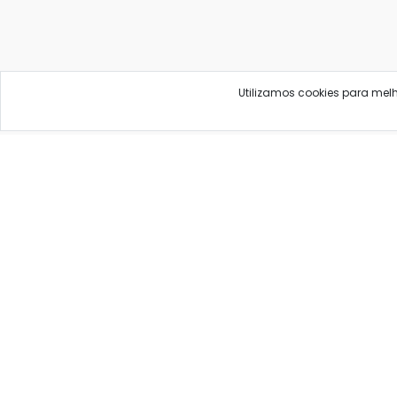
Utilizamos cookies para mel
As informações neste site são informativas e educa
B
Ave
PROCURE O MÉDICO E 
Qualfarma, seu comparador de preços para pro