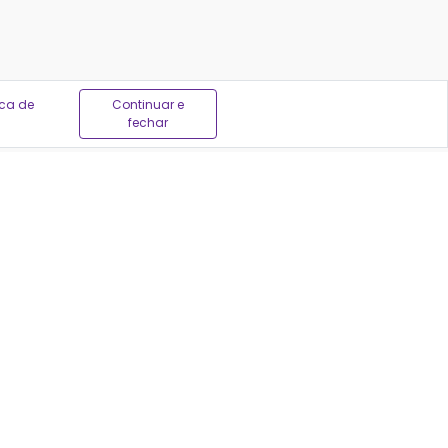
ica de
Continuar e
fechar
em ser feitas por profissionais autorizados, sempre
04
-171
VERÁ SER CONSULTADO.
ias do Brasil para encontrar a melhor oferta.