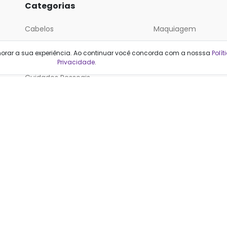
Categorias
Cabelos
Maquiagem
Casa e Mercado
Medicamentos
horar a sua experiência. Ao continuar você concorda com a nosssa
Polít
Cosméticos
Saúde e Bem-Estar
Privacidade
.
Cuidados Pessoais
cionais, não substituem a orientação médica. Decisões de tratamento dev
considerando cada caso individualmente.
Farmacêutica responsável: Stephanie Kroll Rabelo (CRF-RJ 28001)
F2ML Tecnologia e Informação LTDA | Qualfarma | CNPJ: 13.085.818/0001-
nida do Pepê, 1120 sala 4. Barra da Tijuca, Rio de Janeiro - RJ. CEP 22620
O FARMACÊUTICO. LEIA A BULA. SE PERSISTIREM OS SINTOMAS, O MÉDICO DE
dutos de saúde e beleza. Compare preços nas principais lojas e farmác