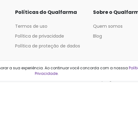
Políticas do Qualfarma
Sobre o Qualfar
Termos de uso
Quem somos
Política de privacidade
Blog
Política de proteção de dados
Categorias
horar a sua experiência. Ao continuar você concorda com a nosssa
Polít
Privacidade
.
Cabelos
Maquiagem
Casa e Mercado
Medicamentos
Cosméticos
Saúde e Bem-Estar
Cuidados Pessoais