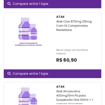
Compare entre 1 lojas
ATAK
Atak Clav 875mg 125mg
Com 14 Comprimidos
Revestidos
Menor preço via Farmácia
Indiana
R$ 60,50
Compare entre 1 lojas
ATAK
Atak Amoxicilina
400mg/5ml Pó para
Suspensão Oral 100ml + 1
seringa dosadora