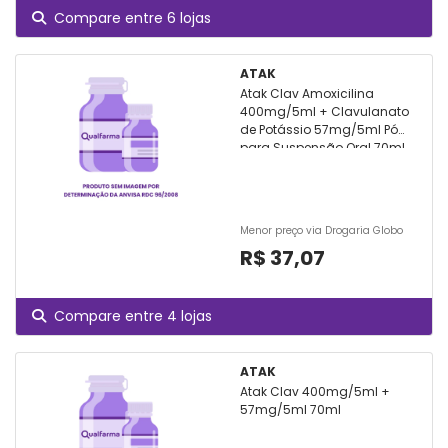
Compare entre 6 lojas
ATAK
Atak Clav Amoxicilina
400mg/5ml + Clavulanato
de Potássio 57mg/5ml Pó
para Suspensão Oral 70ml
+ 1 seringa dosadora
Menor preço via Drogaria Globo
R$ 37,07
Compare entre 4 lojas
ATAK
Atak Clav 400mg/5ml +
57mg/5ml 70ml