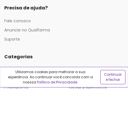
Precisa de ajuda?
Fale conosco
Anuncie no Qualfarma
Suporte
Categorias
Cabelos
Maquiagem
Utilizamos cookies para melhorar a sua
Continuar
experiência. Ao continuar você concorda com a
Casa e Mercado
Medicamentos
e fechar
nosssa
Política de Privacidade
.
Cosméticos
Saúde e Bem-Estar
Cuidados Pessoais