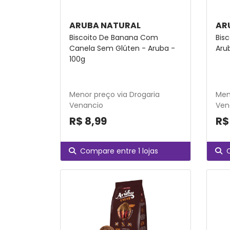
ARUBA NATURAL
AR
Biscoito De Banana Com
Bis
Canela Sem Glúten - Aruba -
Aru
100g
Menor preço via Drogaria
Men
Venancio
Ven
R$ 8,99
R$
Compare entre 1 lojas