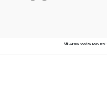
Utilizamos cookies para mel
As informações neste site são informativas e educa
B
Ave