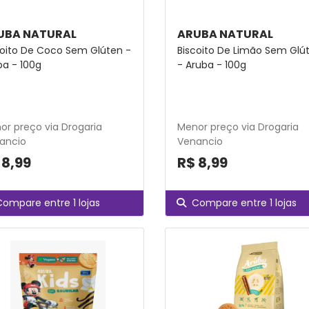
UBA NATURAL
ARUBA NATURAL
coito De Coco Sem Glúten -
Biscoito De Limão Sem Glú
ba - 100g
- Aruba - 100g
or preço via Drogaria
Menor preço via Drogaria
ancio
Venancio
 8,99
R$ 8,99
Compare entre 1 lojas
Compare entre 1 lojas