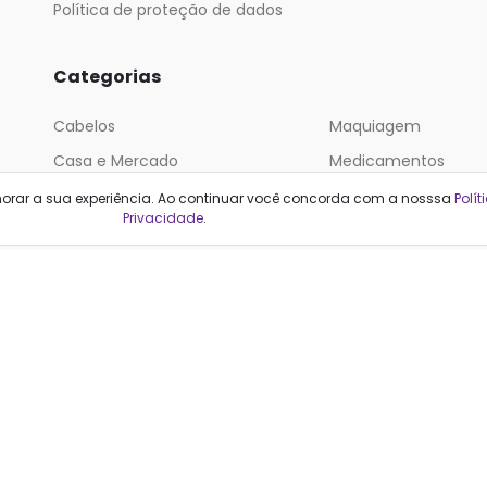
Política de proteção de dados
Categorias
Cabelos
Maquiagem
Casa e Mercado
Medicamentos
Cosméticos
Saúde e Bem-Estar
horar a sua experiência. Ao continuar você concorda com a nosssa
Polít
Privacidade
.
Cuidados Pessoais
cionais, não substituem a orientação médica. Decisões de tratamento dev
considerando cada caso individualmente.
Farmacêutica responsável: Stephanie Kroll Rabelo (CRF-RJ 28001)
F2ML Tecnologia e Informação LTDA | Qualfarma | CNPJ: 13.085.818/0001-
nida do Pepê, 1120 sala 4. Barra da Tijuca, Rio de Janeiro - RJ. CEP 22620