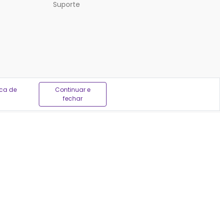
Suporte
ica de
Continuar e
fechar
em ser feitas por profissionais autorizados, sempre
04
-171