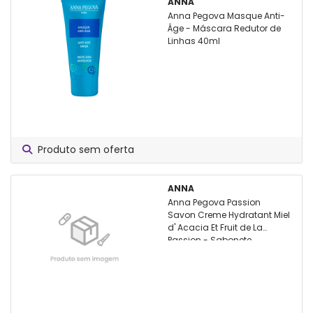
ANNA
Anna Pegova Masque Anti-
Âge - Máscara Redutor de
Linhas 40ml
Produto sem oferta
ANNA
Anna Pegova Passion
Savon Creme Hydratant Miel
d' Acacia Et Fruit de La
Passion - Sabonete
Esfoliante 310ml