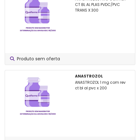
CT BL AL PLAS PVDC/PVC
TRANS X 300
Produto sem oferta
ANASTROZOL
ANASTROZOL 1 mg com rev
ct bl al pvc x 200