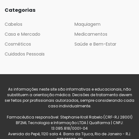
Categorias
Cabelos
Maquiagem
Casa e Mercado
Medicamentos
Cosméticos
Saúde e Bem-Estar
Cuidados Pessoais
As informações neste site são informativas e educacionais, não
substituem a orientação médica. Decisões de tratamento devem
ser feitas por profissionais autorizados, sempre considerando cada
caso individualmente.
Farmacêutica responsável: Stephanie Kroll Rabelo (CRF-RJ 28001)
BF2ML Tecnologia e Informação LTDA | Qualfarma | CNPJ:
13.085.818/0001-04
Avenida do Pepê, 1120 sala 4. Barra da Tijuca, Rio de Janeiro - RJ.