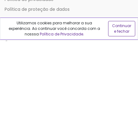
Política de proteção de dados
Utilizamos cookies para melhorar a sua
Continuar
Sobre o Qualfarma
experiência. Ao continuar você concorda com a
e fechar
nosssa
Política de Privacidade
.
Quem somos
Blog
Precisa de ajuda?
Fale conosco
Anuncie no Qualfarma
Suporte
Categorias
Cabelos
Maquiagem