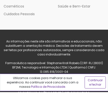
Cosméticos
Saúde e Bem-Estar
Cuidados Pessoais
As informações neste site são informativas e educacionais, não
substituem a orientação médica. Decisões de tratamento devem
ser feitas por profissionais autorizados, sempre considerando cada
caso individualmente.
Farmacêutica responsável: Stephanie Kroll Rabelo (CRF-RJ 28001)
BF2ML Tecnologia e Informação LTDA | Qualfarma | CNPJ:
13.085.818/0001-04
Avenida do Pepê, 1120 sala 4. Barra da Tijuca, Rio de Janeiro - RJ.
Utilizamos cookies para melhorar a sua
Continuar
CEP 22620-171
experiência. Ao continuar você concorda com a
e fechar
nosssa
Política de Privacidade
.
PROCURE O MÉDICO E O FARMACÊUTICO. LEIA A BULA. SE PERSISTIREM
OS SINTOMAS, O MÉDICO DEVERÁ SER CONSULTADO.
Qualfarma, seu comparador de preços para produtos de saúde e
beleza. Compare preços nas principais lojas e farmácias do Brasil