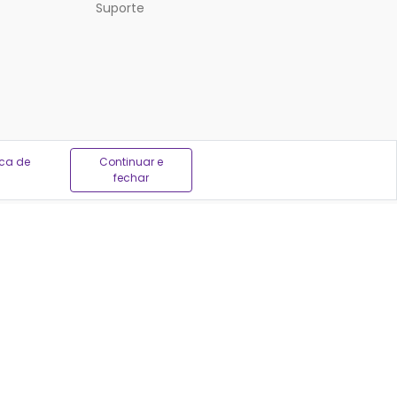
Suporte
ica de
Continuar e
fechar
em ser feitas por profissionais autorizados, sempre
04
-171