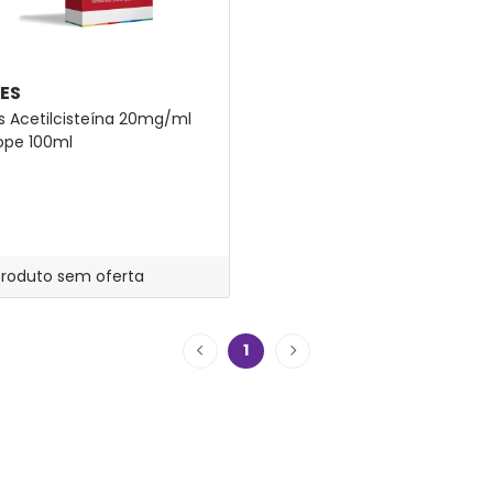
RES
es Acetilcisteína 20mg/ml
ope 100ml
Produto sem oferta
1