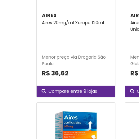
AIRES
AI
Aires 20mg/ml Xarope 120ml
Air
Uni
Menor preço via Drogaria São
Men
Paulo
Glo
R$ 36,62
R$
Compare entre 9 lojas