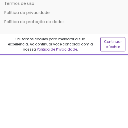
Termos de uso
Política de privacidade
Política de proteção de dados
Sobre o Qualfarma
Utilizamos cookies para melhorar a sua
Continuar
experiência. Ao continuar você concorda com a
e fechar
nosssa
Política de Privacidade
.
Quem somos
Blog
Precisa de ajuda?
Fale conosco
Anuncie no Qualfarma
Suporte
Categorias