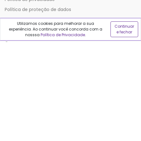
Política de proteção de dados
Utilizamos cookies para melhorar a sua
Continuar
Sobre o Qualfarma
experiência. Ao continuar você concorda com a
e fechar
nosssa
Política de Privacidade
.
Quem somos
Blog
Precisa de ajuda?
Fale conosco
Anuncie no Qualfarma
Suporte
Categorias
Cabelos
Maquiagem