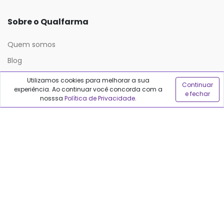
Sobre o Qualfarma
Quem somos
Blog
Utilizamos cookies para melhorar a sua
Continuar
experiência. Ao continuar você concorda com a
Precisa de ajuda?
e fechar
nosssa
Política de Privacidade
.
Fale conosco
Anuncie no Qualfarma
Suporte
Categorias
Cabelos
Maquiagem
Casa e Mercado
Medicamentos