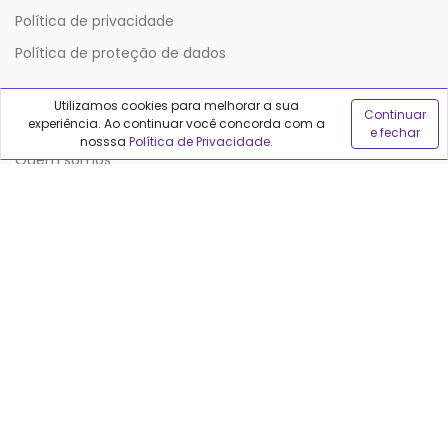
Política de privacidade
Política de proteção de dados
Utilizamos cookies para melhorar a sua
Sobre o Qualfarma
Continuar
experiência. Ao continuar você concorda com a
e fechar
nosssa
Política de Privacidade
.
Quem somos
Blog
Precisa de ajuda?
Fale conosco
Anuncie no Qualfarma
Suporte
Categorias