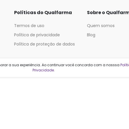
Políticas do Qualfarma
Sobre o Qualfar
Termos de uso
Quem somos
Política de privacidade
Blog
Política de proteção de dados
Categorias
horar a sua experiência. Ao continuar você concorda com a nosssa
Polít
Privacidade
.
Cabelos
Maquiagem
Casa e Mercado
Medicamentos
Cosméticos
Saúde e Bem-Estar
Cuidados Pessoais