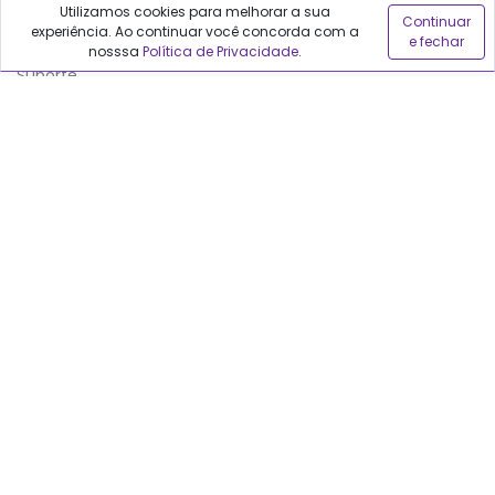
Fale conosco
Utilizamos cookies para melhorar a sua
Continuar
experiência. Ao continuar você concorda com a
Anuncie no Qualfarma
e fechar
nosssa
Política de Privacidade
.
Suporte
Categorias
Cabelos
Maquiagem
Casa e Mercado
Medicamentos
Cosméticos
Saúde e Bem-Estar
Cuidados Pessoais
As informações neste site são informativas e educacionais, não
substituem a orientação médica. Decisões de tratamento devem
ser feitas por profissionais autorizados, sempre considerando cada
caso individualmente.