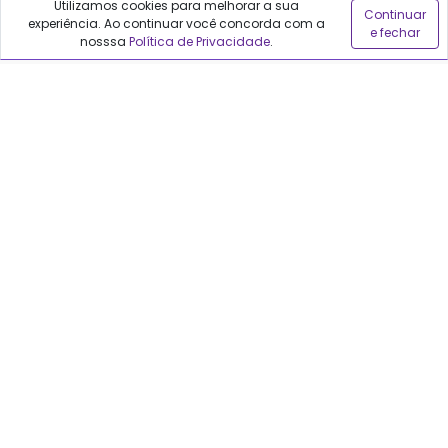
Utilizamos cookies para melhorar a sua
Continuar
experiência. Ao continuar você concorda com a
e fechar
Sobre o Qualfarma
nosssa
Política de Privacidade
.
Quem somos
Blog
Precisa de ajuda?
Fale conosco
Anuncie no Qualfarma
Suporte
Categorias
Cabelos
Maquiagem
Casa e Mercado
Medicamentos