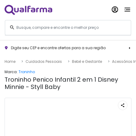
Digite seu CEP e encontre ofertas para a sua região
Home
Cuidados Pessoais
Bebê e Gestante
Acessórios I
Marca:
Troninho
Troninho Penico Infantil 2 em 1 Disney
Minnie - Styll Baby