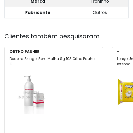
Marca
Troninho
Fabricante
Outros
Clientes também pesquisaram
ORTHO PAUHER
-
Dedeira Skingel Sem Malha Sg 103 Ortho Pauher
Lenço U
G
Intensa 