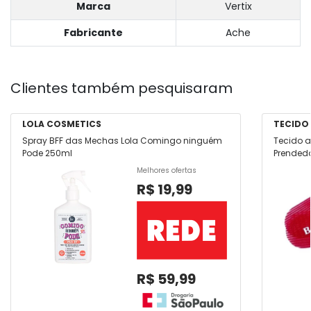
Marca
Vertix
Fabricante
Ache
Clientes também pesquisaram
LOLA COSMETICS
TECIDO
Spray BFF das Mechas Lola Comingo ninguém
Tecido a
Pode 250ml
Prendedo
Clara Co
Melhores ofertas
R$ 19,99
R$ 59,99