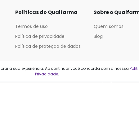
Políticas do Qualfarma
Sobre o Qualfar
Termos de uso
Quem somos
Política de privacidade
Blog
Política de proteção de dados
Categorias
horar a sua experiência. Ao continuar você concorda com a nosssa
Polít
Privacidade
.
Cabelos
Maquiagem
Casa e Mercado
Medicamentos
Cosméticos
Saúde e Bem-Estar
Cuidados Pessoais